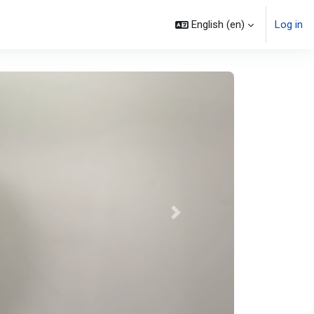
English ‎(en)‎
Log in
Next